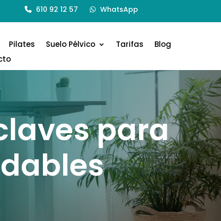
610 92 12 57
WhatsApp
Pilates
Suelo Pélvico
Tarifas
Blog
cto
 claves para
udables