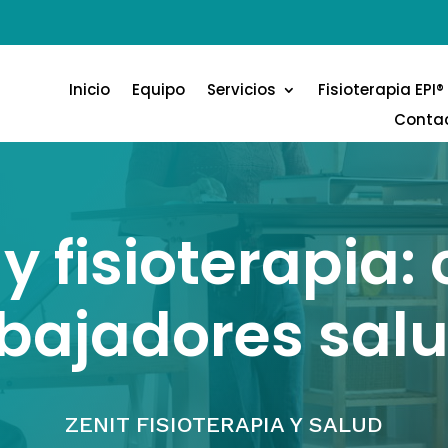
Inicio
Equipo
Servicios
Fisioterapia EPI®
Conta
 fisioterapia:
abajadores sal
ZENIT FISIOTERAPIA Y SALUD