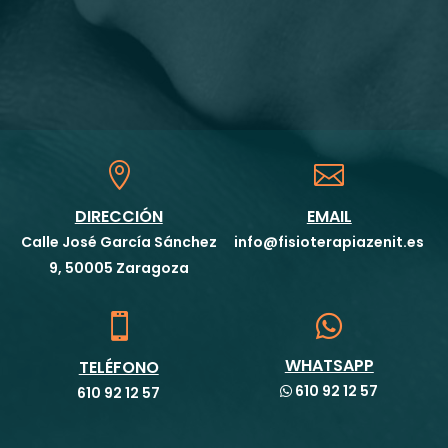


DIRECCIÓN
EMAIL
Calle José García Sánchez
info@fisioterapiazenit.es
9, 50005 Zaragoza


WHATSAPP
TELÉFONO
610 92 12 57
610 92 12 57