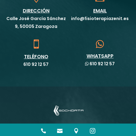
DIRECCIÓN
EMAIL
Calle José García Sánchez
info@fisioterapiazenit.es
9, 50005 Zaragoza


WHATSAPP
TELÉFONO
610 92 12 57
610 92 12 57



