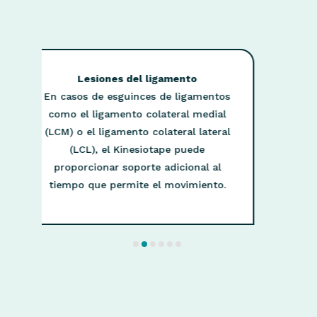
s del ligamento
Síndrome de la cintilla Il
sguinces de ligamentos
(rodilla del corredo
ento colateral medial
Para aliviar la tensión en
mento colateral lateral
iliotibial y reducir el r
 Kinesiotape puede
Kinesiotape puede aplic
 soporte adicional al
patrones específicos para 
ermite el movimiento.
biomecánica de la rod