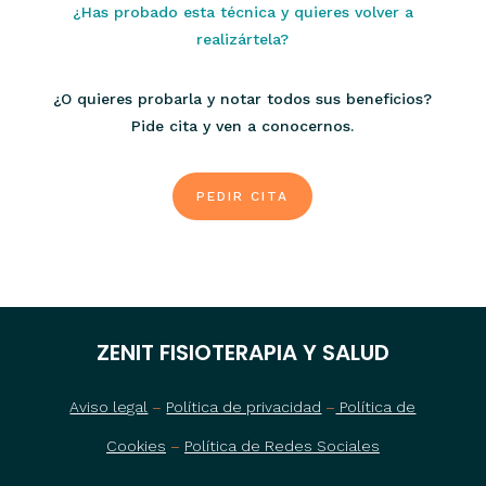
¿Has probado esta técnica y quieres volver a
realizártela?
¿O quieres probarla y notar todos sus beneficios?
Pide cita y ven a conocernos.
PEDIR CITA
ZENIT FISIOTERAPIA Y SALUD
Aviso legal
–
Política de privacidad
–
Política de
Cookies
–
Política de Redes Sociales