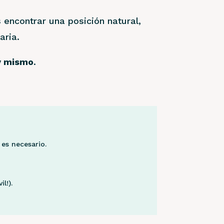
s encontrar una posición natural,
aria.
oy mismo
.
 es necesario.
l!).