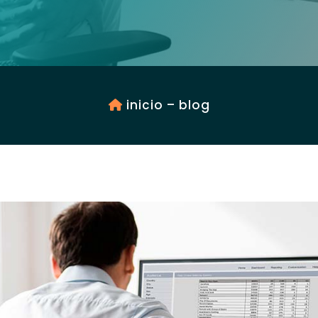
inicio
–
blog