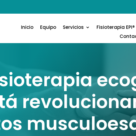
Inicio
Equipo
Servicios
Fisioterapia EPI®
Conta
isioterapia ec
tá revoluciona
tos musculoesq