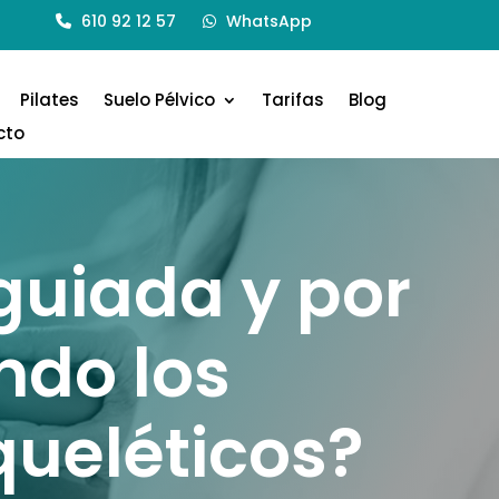
610 92 12 57
WhatsApp
Pilates
Suelo Pélvico
Tarifas
Blog
cto
oguiada y por
ndo los
ueléticos?