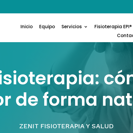
Inicio
Equipo
Servicios
Fisioterapia EPI®
Conta
isioterapia: cóm
or de forma nat
ZENIT FISIOTERAPIA Y SALUD