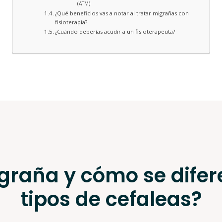
(ATM)
¿Qué beneficios vas a notar al tratar migrañas con
fisioterapia?
¿Cuándo deberías acudir a un fisioterapeuta?
graña y cómo se difer
tipos de cefaleas?